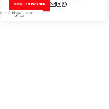
MITGLIED WERDEN
en
:
Seitenleiste
&
Navigation
umschalten