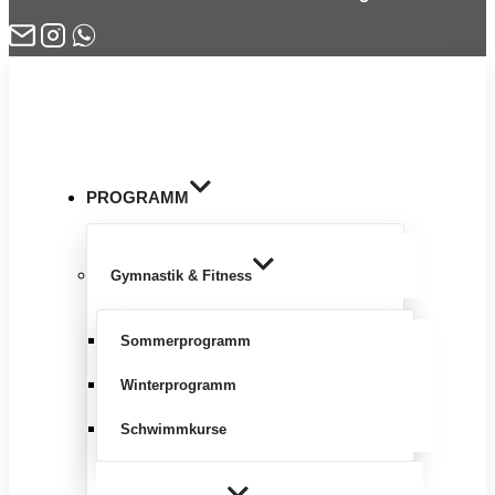
Zum
Inhalt
springen
PROGRAMM
Gymnastik & Fitness
Sommerprogramm
Winterprogramm
Schwimmkurse