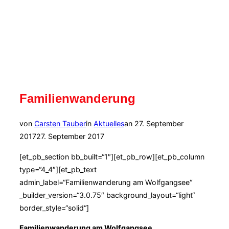
Familienwanderung
Veröffentlicht
von
Carsten Tauber
in
Aktuelles
an
27. September
am
2017
27. September 2017
[et_pb_section bb_built=“1″][et_pb_row][et_pb_column
type=“4_4″][et_pb_text
admin_label=“Familienwanderung am Wolfgangsee“
_builder_version=“3.0.75″ background_layout=“light“
border_style=“solid“]
Familienwanderung am Wolfgangsee