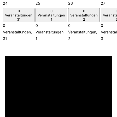
24
25
26
27
0
0
0
Veranstaltungen
Veranstaltungen
Veranstaltungen
Veranst
31
1
2
0
0
0
0
Veranstaltungen,
Veranstaltungen,
Veranstaltungen,
Veransta
31
1
2
3