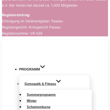
e.V. Der Verein hat derzeit ca. 1.400 Mitglieder.
Registereintrag:
Eintragung im Vereinsregister: Passau
Registergericht: Amtsgericht Passau
Registernummer: VR 436
Zum
Inhalt
springen
PROGRAMM
Gymnastik & Fitness
Sommerprogramm
Winter
Schwimmkurse