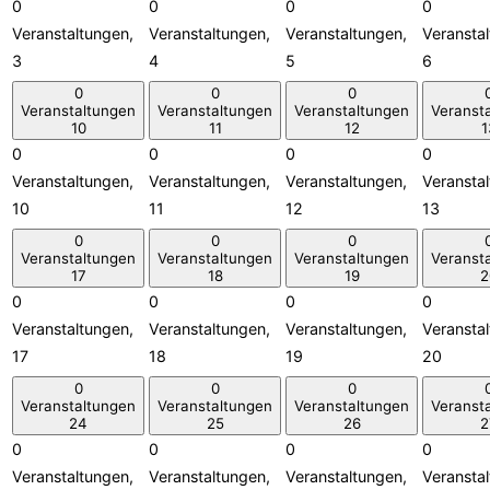
0
0
0
0
Veranstaltungen,
Veranstaltungen,
Veranstaltungen,
Veransta
3
4
5
6
0
0
0
Veranstaltungen
Veranstaltungen
Veranstaltungen
Veranst
10
11
12
1
0
0
0
0
Veranstaltungen,
Veranstaltungen,
Veranstaltungen,
Veransta
10
11
12
13
0
0
0
Veranstaltungen
Veranstaltungen
Veranstaltungen
Veranst
17
18
19
2
0
0
0
0
Veranstaltungen,
Veranstaltungen,
Veranstaltungen,
Veransta
17
18
19
20
0
0
0
Veranstaltungen
Veranstaltungen
Veranstaltungen
Veranst
24
25
26
2
0
0
0
0
Veranstaltungen,
Veranstaltungen,
Veranstaltungen,
Veransta