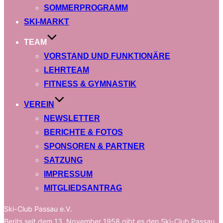
SOMMERPROGRAMM
SKI-MARKT
TEAM
VORSTAND UND FUNKTIONÄRE
LEHRTEAM
FITNESS & GYMNASTIK
VEREIN
NEWSLETTER
BERICHTE & FOTOS
SPONSOREN & PARTNER
SATZUNG
IMPRESSUM
MITGLIEDSANTRAG
Ski-Club Passau e.V.
Berits seit dem 13. November 1958 gibt es den Ski-Club Passau