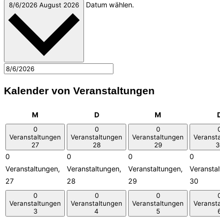
Datum wählen.
8/6/2026
August 2026
Kalender von Veranstaltungen
Montag
Dienstag
Mittwoch
M
D
M
0
0
0
Veranstaltungen
Veranstaltungen
Veranstaltungen
Veranst
27
28
29
3
0
0
0
0
Veranstaltungen,
Veranstaltungen,
Veranstaltungen,
Veransta
27
28
29
30
0
0
0
Veranstaltungen
Veranstaltungen
Veranstaltungen
Veranst
3
4
5