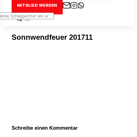
MITGLIED WERDEN
en
:
Seitenleiste
&
Navigation
Sonnwendfeuer 201711
umschalten
Schreibe einen Kommentar