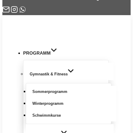
Zum
Inhalt
springen
PROGRAMM
Gymnastik & Fitness
Sommerprogramm
Winterprogramm
Schwimmkurse