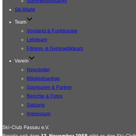
Sommerprogramm
Ski-Markt
Team
Vorstand & Funktionäre
Lehrteam
Fitness- & Gymnastikteam
Verein
Newsletter
Mitgliedsantrag
Sponsoren & Partner
Berichte & Fotos
Satzung
Impressum
Ski-Club Passau e.V.
Bereits seit dem
13. November 1958
gibt es den Ski-Club