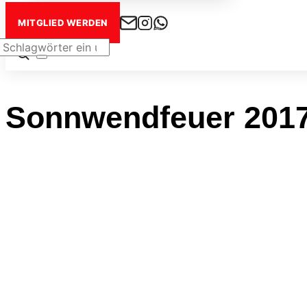
MITGLIED WERDEN
Seitenleiste
&
Navigation
Sonnwendfeuer 201
umschalten