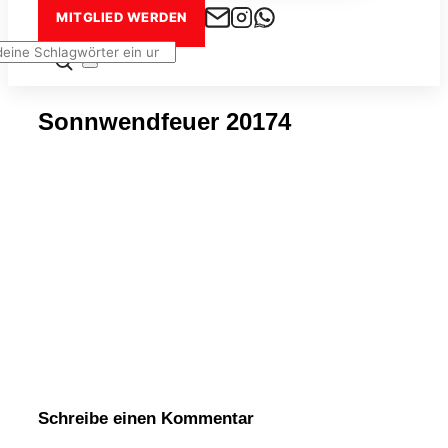
MITGLIED WERDEN
en
:
Seitenleiste
&
Navigation
Sonnwendfeuer 20174
umschalten
Schreibe einen Kommentar