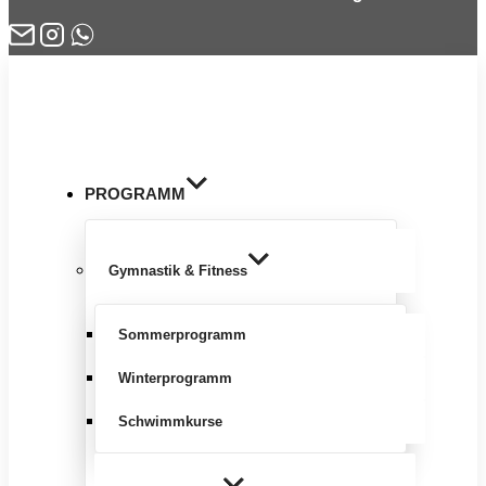
Zum
Inhalt
springen
PROGRAMM
Gymnastik & Fitness
Sommerprogramm
Winterprogramm
Schwimmkurse