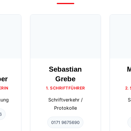
Sebastian
M
ber
Grebe
ERIN
1. SCHRIFTFÜHRER
2.
gung
Schriftverkehr /
S
Protokolle
6
0171 9675690