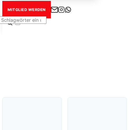
MITGLIED WERDEN
Seitenleiste
&
Navigation
umschalten