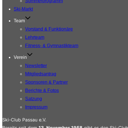
Sommerprogramm
Ski-Markt
Team
Vorstand & Funktionäre
Lehrteam
Fitness- & Gymnastikteam
Verein
Newsletter
Mitgliedsantrag
Sponsoren & Partner
Berichte & Fotos
Satzung
Impressum
Ski-Club Passau e.V.
Bereits seit dem
13. November 1958
gibt es den Ski-Club